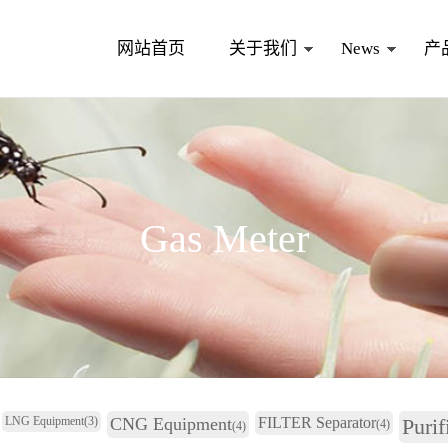
网站首页
关于我们
News
产
Gas Meter
LNG Equipment
(3)
CNG Equipment
FILTER Separator
Purif
(4)
(4)