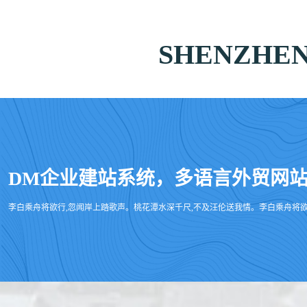
SHENZHEN
DM企业建站系统，多语言外贸网站 Www
李白乘舟将欲行,忽闻岸上踏歌声。桃花潭水深千尺,不及汪伦送我情。李白乘舟将欲