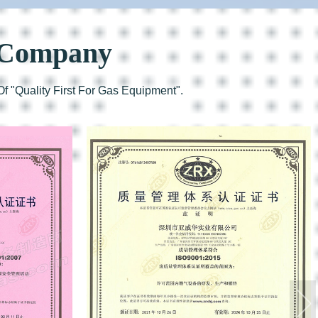
e Company
 "quality First For Gas Equipment".