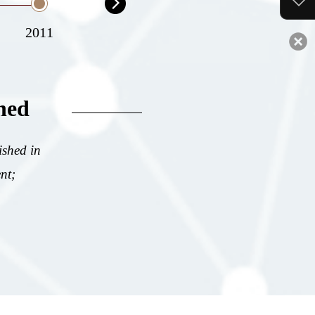
2011
2013
2015
2017
hed
ished in
nt;