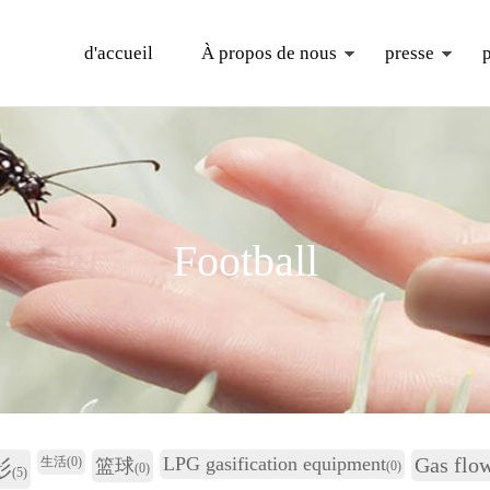
d'accueil
À propos de nous
presse
Football
LPG gasification equipment
Gas flo
生活
(0)
影
篮球
(0)
(0)
(5)