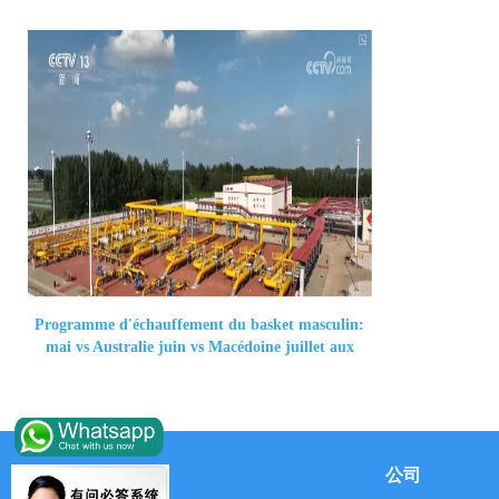
Programme d'échauffement du basket masculin:
mai vs Australie juin vs Macédoine juillet aux
États - Unis
关于我们french
公司