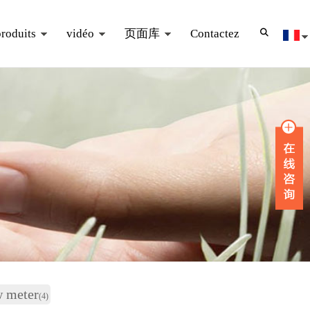
produits
vidéo
页面库
Contactez
w meter
(4)